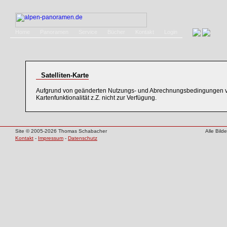
Home
Panoramen
Service
Bücher
Kontakt
Login
Satelliten-Karte
Aufgrund von geänderten Nutzungs- und Abrechnungsbedingungen v
Kartenfunktionalität z.Z. nicht zur Verfügung.
Site © 2005-2026 Thomas Schabacher
Alle Bil
Kontakt
-
Impressum
-
Datenschutz