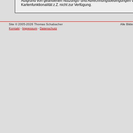
Aufgrund von geänderten Nutzungs- und Abrechnungsbedingungen v
Kartenfunktionalität z.Z. nicht zur Verfügung.
Site © 2005-2026 Thomas Schabacher
Alle Bil
Kontakt
-
Impressum
-
Datenschutz