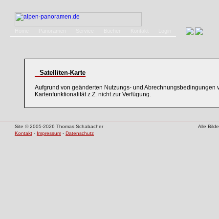
Home
Panoramen
Service
Bücher
Kontakt
Login
Satelliten-Karte
Aufgrund von geänderten Nutzungs- und Abrechnungsbedingungen v
Kartenfunktionalität z.Z. nicht zur Verfügung.
Site © 2005-2026 Thomas Schabacher
Alle Bil
Kontakt
-
Impressum
-
Datenschutz