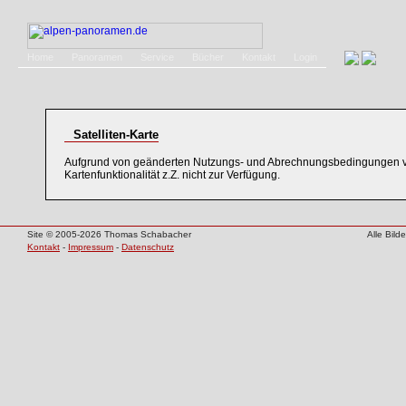
Home
Panoramen
Service
Bücher
Kontakt
Login
Satelliten-Karte
Aufgrund von geänderten Nutzungs- und Abrechnungsbedingungen v
Kartenfunktionalität z.Z. nicht zur Verfügung.
Site © 2005-2026 Thomas Schabacher
Alle Bil
Kontakt
-
Impressum
-
Datenschutz