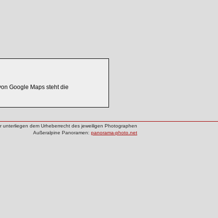
on Google Maps steht die
der unterliegen dem Urheberrecht des jeweiligen Photographen
Außeralpine Panoramen:
panorama-photo.net