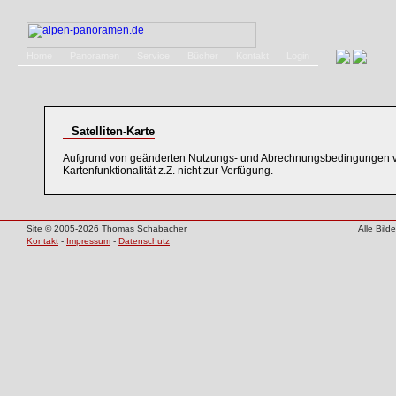
Home
Panoramen
Service
Bücher
Kontakt
Login
Satelliten-Karte
Aufgrund von geänderten Nutzungs- und Abrechnungsbedingungen v
Kartenfunktionalität z.Z. nicht zur Verfügung.
Site © 2005-2026 Thomas Schabacher
Alle Bil
Kontakt
-
Impressum
-
Datenschutz