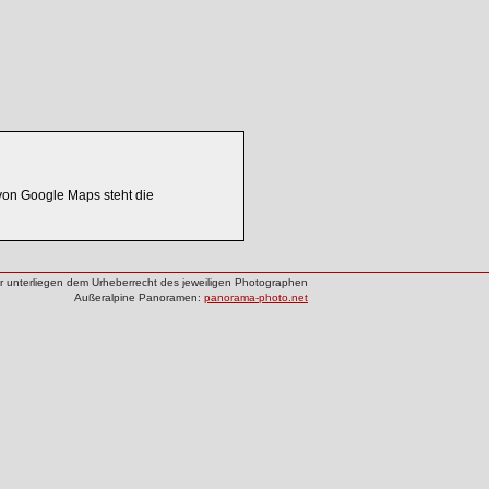
on Google Maps steht die
der unterliegen dem Urheberrecht des jeweiligen Photographen
Außeralpine Panoramen:
panorama-photo.net