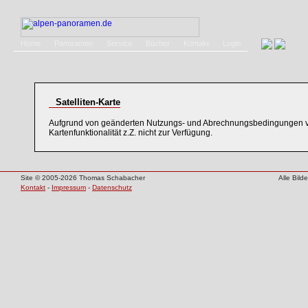
Home
Panoramen
Service
Bücher
Kontakt
Login
Satelliten-Karte
Aufgrund von geänderten Nutzungs- und Abrechnungsbedingungen v
Kartenfunktionalität z.Z. nicht zur Verfügung.
Site © 2005-2026 Thomas Schabacher
Alle Bil
Kontakt
-
Impressum
-
Datenschutz