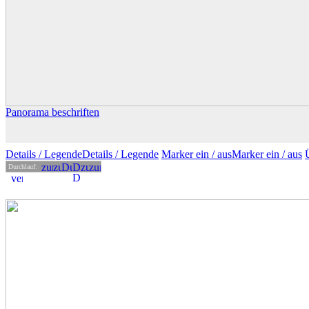
Panorama beschriften
Details
/ Legende
Details /
Legende
Marker ein /
aus
Marker
ein
/ aus
Durchlauf: