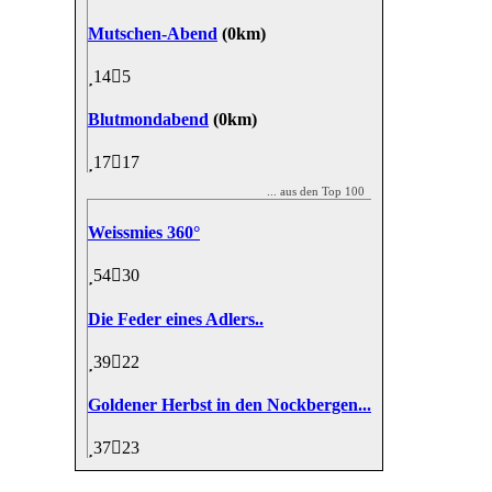
Mutschen-Abend
(0km)
14
5
Blutmondabend
(0km)
17
17
... aus den Top 100
Weissmies 360°
54
30
Die Feder eines Adlers..
39
22
Goldener Herbst in den Nockbergen...
37
23