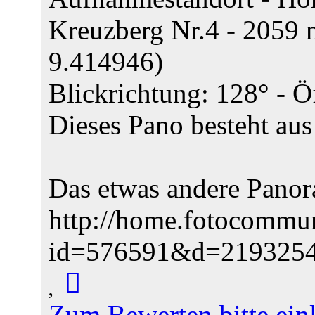
Kreuzberg Nr.4 - 2059 
9.414946)
Blickrichtung: 128° - 
Dieses Pano besteht au
Das etwas andere Panor
http://home.fotocommun
id=576591&d=219325
Zum Bewerten bitte ein