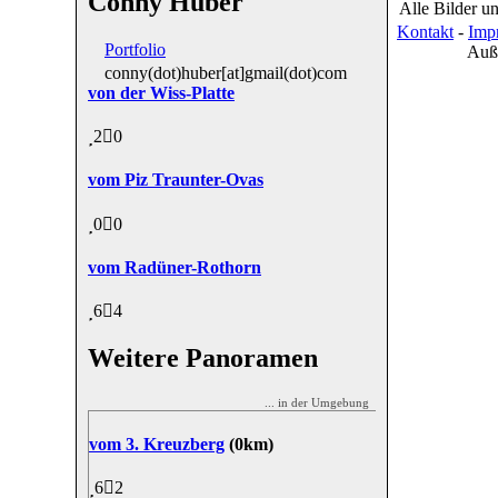
Conny Huber
Alle Bilder u
Kontakt
-
Imp
Portfolio
Auß
conny(dot)huber[at]gmail(dot)com
von der Wiss-Platte
2
0
vom Piz Traunter-Ovas
0
0
vom Radüner-Rothorn
6
4
Weitere Panoramen
... in der Umgebung
vom 3. Kreuzberg
(0km)
6
2