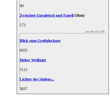
9
0
Zwischen Guraletsch und Fanell
(3km)
17
3
... aus den Top 100
Blick zum Großglockner
60
35
Hoher Weißzint
51
21
Lichter des Südens...
38
37