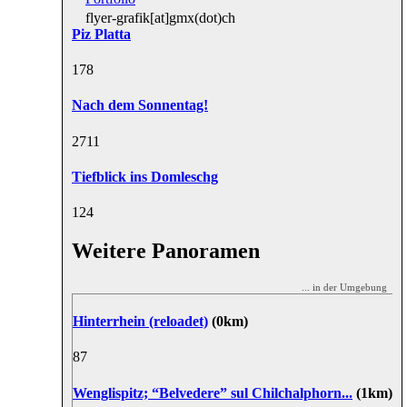
flyer-grafik[at]gmx(dot)ch
Piz Platta
17
8
Nach dem Sonnentag!
27
11
Tiefblick ins Domleschg
12
4
Weitere Panoramen
... in der Umgebung
Hinterrhein (reloadet)
(0km)
8
7
Wenglispitz; “Belvedere” sul Chilchalphorn...
(1km)