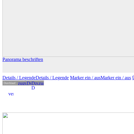
Panorama beschriften
Details
/ Legende
Details /
Legende
Marker ein /
aus
Marker
ein
/ aus
Durchlauf: