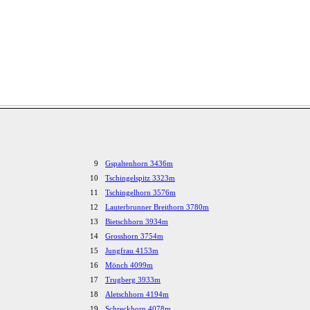
9
Gspaltenhorn 3436m
10
Tschingelspitz 3323m
11
Tschingelhorn 3576m
12
Lauterbrunner Breithorn 3780m
13
Bietschhorn 3934m
14
Grosshorn 3754m
15
Jungfrau 4153m
16
Mönch 4099m
17
Trugberg 3933m
18
Aletschhorn 4194m
19
Schreckhorn 4078m