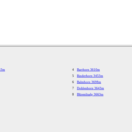
243m
4
Barrhorn 3610m
5
Rinderhorn 3453m
6
Balmhorn 3698m
7
Doldenhorn 3643m
8
Blüemlisalp 3663m