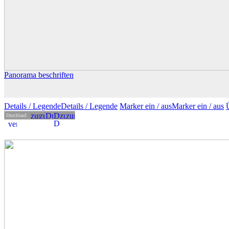
Panorama beschriften
Details
/ Legende
Details /
Legende
Marker ein /
aus
Marker
ein
/ aus
Durchlauf: