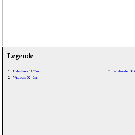
Legende
1
Oldenhorn 3123m
3
Wildstrubel 3
2
Wildhorn 3246m