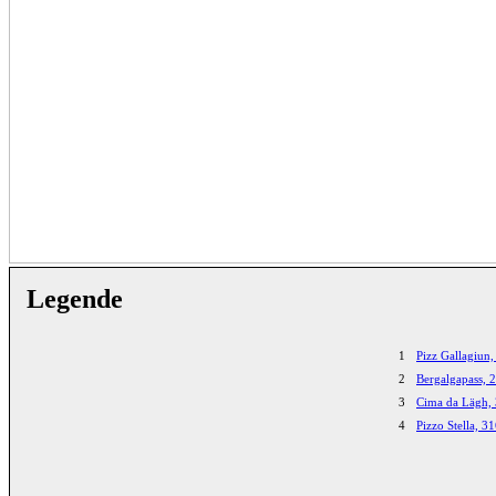
Legende
1
Pizz Gallagiun
2
Bergalgapass, 
3
Cima da Lägh,
4
Pizzo Stella, 3