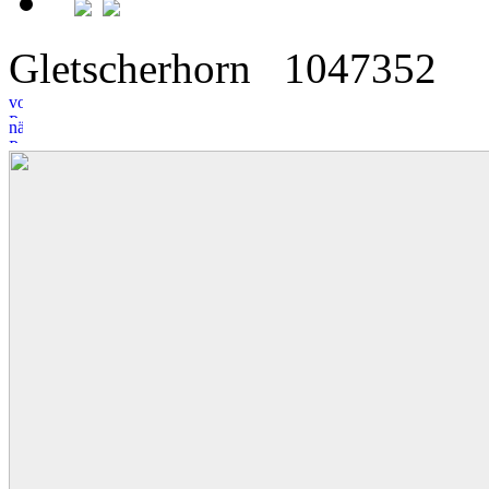
Gletscherhorn
10
4
7352