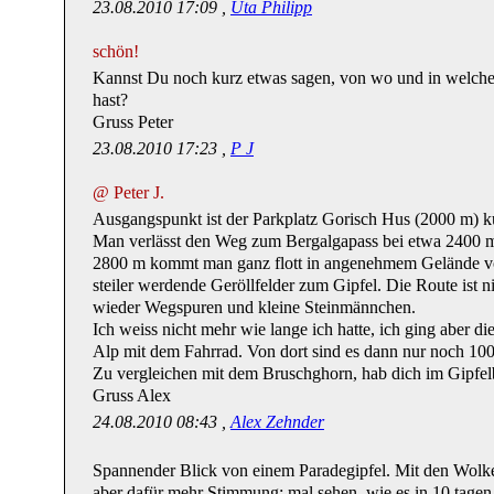
23.08.2010 17:09 ,
Uta Philipp
schön!
Kannst Du noch kurz etwas sagen, von wo und in welcher
hast?
Gruss Peter
23.08.2010 17:23 ,
P J
@ Peter J.
Ausgangspunkt ist der Parkplatz Gorisch Hus (2000 m) ku
Man verlässt den Weg zum Bergalgapass bei etwa 2400 m u
2800 m kommt man ganz flott in angenehmem Gelände vo
steiler werdende Geröllfelder zum Gipfel. Die Route ist n
wieder Wegspuren und kleine Steinmännchen.
Ich weiss nicht mehr wie lange ich hatte, ich ging aber die
Alp mit dem Fahrrad. Von dort sind es dann nur noch 10
Zu vergleichen mit dem Bruschghorn, hab dich im Gipfel
Gruss Alex
24.08.2010 08:43 ,
Alex Zehnder
Spannender Blick von einem Paradegipfel. Mit den Wolke
aber dafür mehr Stimmung; mal sehen, wie es in 10 tagen a