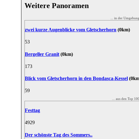
Weitere Panoramen
... in der Umgebu
zwei kurze Augenblicke vom Gletscherhorn
(0km)
5
3
Bergeller Granit
(0km)
17
3
Blick vom Gletscherhorn in den Bondasca-Kessel
(0km
5
9
... aus den Top 1
Festtag
49
29
Der schönste Tag des Sommers..