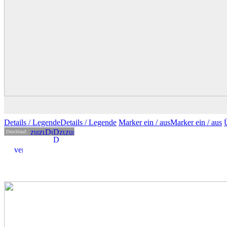
Details
/ Legende
Details /
Legende
Marker ein /
aus
Marker
ein
/ aus
Durchlauf: