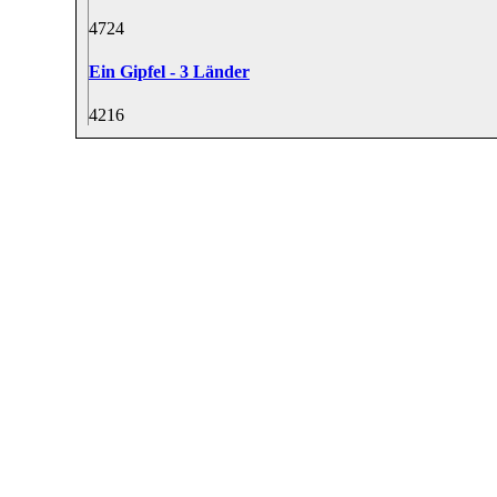
47
24
Ein Gipfel - 3 Länder
42
16