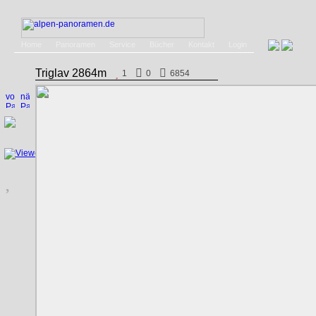
Home
Panoramen
Service
Bücher
Kontakt
Login
Triglav 2864m
1
0
6854