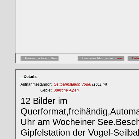
Panorama beschriften
Himmelsrichtungen ein /
aus
Deta
Details
Aufnahmestandort:
Seilbahnstation Vogel
(1611 m)
Gebiet:
Julische Alpen
12 Bilder im
Querformat,freihändig,Autom
Uhr am Wocheiner See.Beschri
Gipfelstation der Vogel-Seilb