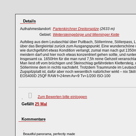
Details
Aufnahmestandort:
Partenkirchner Dreitorspitze
(2633 m)
Gebiet:
Wettersteingebirge und Mieminger Kette
Aufstieg aus dem Leutaschtal über Puitbach, Söllerrinne, Söllerpass,
über das Bergleintal zurück zum Ausgangspunkt. Eine wunderschöne 
wie durchgeführt etwas Kondition verlangt, zumal man nach gut 1350
meistern darf und hier noch etwas konzentriert gehen sollte, und runt
Insgesamt ca. 1650Hm für die man rund 7,5h reine Gehzeit veranschla
Man liest oft vom brüchigen und Steinschlag gefährdeten Klettersteig
Söllerrinne dem in nichts nachsteht. Trotzdem Traumrunde im Leutasch
Zugspitzplatt ist, dafür aber noch wesentlich natürlicher wirkt – nix Skil
EOS400D 25QF RAW f=24mm Av=9 Tv=1/200 ISO-100
Zum Bewerten bitte einloggen
Gefällt
25
Mal
Kommentare
Beautiful panorama, perfectly made