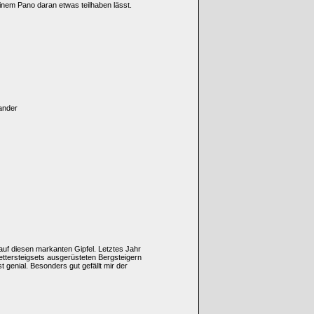
inem Pano daran etwas teilhaben lässt.
ander
auf diesen markanten Gipfel. Letztes Jahr
ttersteigsets ausgerüsteten Bergsteigern
 genial. Besonders gut gefällt mir der