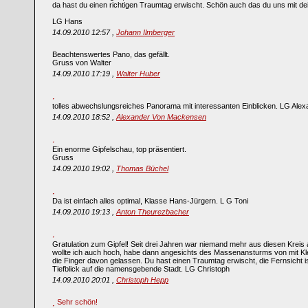
da hast du einen richtigen Traumtag erwischt. Schön auch das du uns mit de
LG Hans
14.09.2010 12:57 ,
Johann Ilmberger
Beachtenswertes Pano, das gefällt.
Gruss von Walter
14.09.2010 17:19 ,
Walter Huber
tolles abwechslungsreiches Panorama mit interessanten Einblicken. LG Alex
14.09.2010 18:52 ,
Alexander Von Mackensen
Ein enorme Gipfelschau, top präsentiert.
Gruss
14.09.2010 19:02 ,
Thomas Büchel
Da ist einfach alles optimal, Klasse Hans-Jürgern. L G Toni
14.09.2010 19:13 ,
Anton Theurezbacher
Gratulation zum Gipfel! Seit drei Jahren war niemand mehr aus diesen Kreis 
wollte ich auch hoch, habe dann angesichts des Massenansturms von mit Kle
die Finger davon gelassen. Du hast einen Traumtag erwischt, die Fernsicht ist
Tiefblick auf die namensgebende Stadt. LG Christoph
14.09.2010 20:01 ,
Christoph Hepp
Sehr schön!