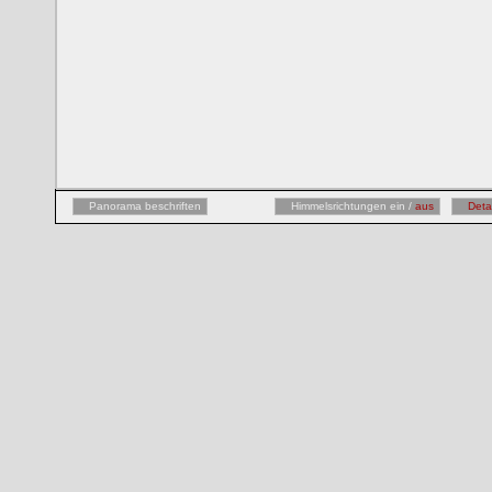
Panorama beschriften
Himmelsrichtungen ein /
aus
Deta