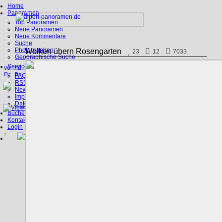
Home
Panoramen
Top Panoramen
Neue Panoramen
Neue Kommentare
Suche
Photographen
Wolken übern Rosengarten
23
12
7033
Geographische Suche
Service
FAQ
RSS, Google Earth
News
Impressum
Datenschutz
Bücher
Kontakt
Login