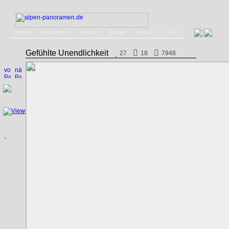
Home
Panoramen
Service
Bücher
Kontakt
Login
Gefühlte Unendlichkeit
27
18
7948