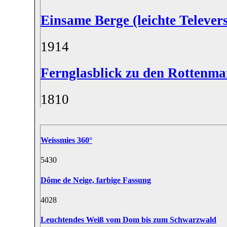
Einsame Berge (leichte Televers
19
14
Fernglasblick zu den Rottenma
18
10
Weissmies 360°
54
30
Dôme de Neige, farbige Fassung
40
28
Leuchtendes Weiß vom Dom bis zum Schwarzwald