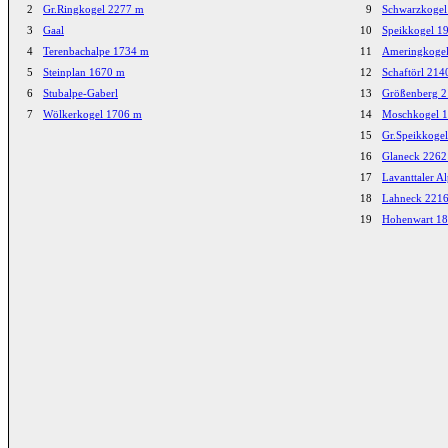
2
Gr.Ringkogel 2277 m
9
Schwarzkogel
3
Gaal
10
Speikkogel 1
4
Terenbachalpe 1734 m
11
Ameringkoge
5
Steinplan 1670 m
12
Schaftörl 214
6
Stubalpe-Gaberl
13
Größenberg 
7
Wölkerkogel 1706 m
14
Moschkogel 
15
Gr.Speikkoge
16
Glaneck 2262
17
Lavanttaler A
18
Lahneck 221
19
Hohenwart 1