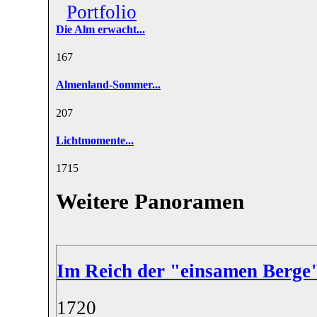
Portfolio
Die Alm erwacht...
16
7
Almenland-Sommer...
20
7
Lichtmomente...
17
15
Weitere Panoramen
Im Reich der "einsamen Berge" 
17
20