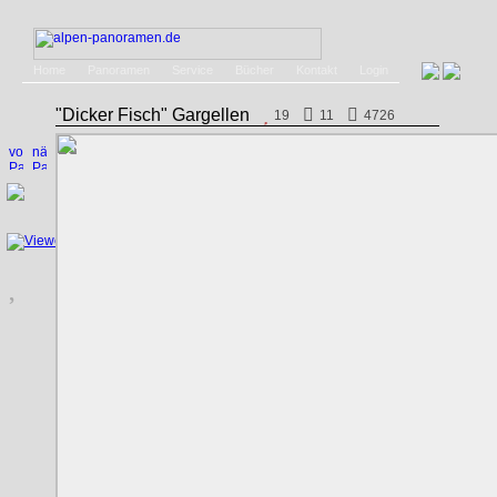
Home
Panoramen
Service
Bücher
Kontakt
Login
"Dicker Fisch" Gargellen
19
11
4726