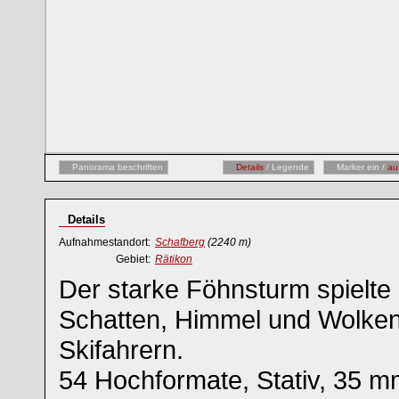
Panorama beschriften
Details
/ Legende
Marker ein /
au
Details
Aufnahmestandort:
Schafberg
(2240 m)
Gebiet:
Rätikon
Der starke Föhnsturm spielte 
Schatten, Himmel und Wolke
Skifahrern.
54 Hochformate, Stativ, 35 