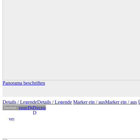
Panorama beschriften
Details
/ Legende
Details /
Legende
Marker ein /
aus
Marker
ein
/ aus
Durchlauf: