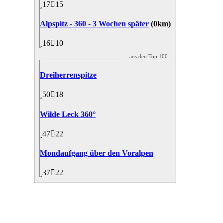
17
15
Alpspitz - 360 - 3 Wochen später
(0km)
16
10
... aus den Top 100
Dreiherrenspitze
50
18
Wilde Leck 360°
47
22
Mondaufgang über den Voralpen
37
22