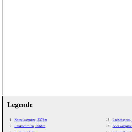
Legende
1
Knittelkarspitze, 2376m
13
Lachenspitze
2
Litnisschrofen, 2068m
14
Bockkarspitz
3
Einstein, 1866m
15
Rote Spitze, 