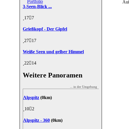
Portfolio
Auß
3-Seen-Blick ...
17
7
Grießkopf - Der Gipfel
27
17
Weiße Seen und gelber Himmel
22
14
Weitere Panoramen
... in der Umgebung
Alpspitz
(0km)
10
2
Alpspitz - 360
(0km)