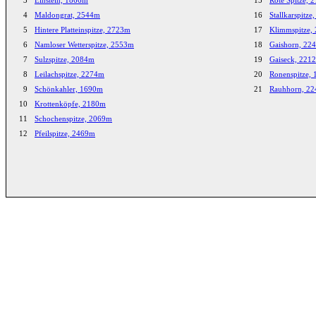
4
Maldongrat, 2544m
16
Stallkarspitz
5
Hintere Platteinspitze, 2723m
17
Klimmspitze,
6
Namloser Wetterspitze, 2553m
18
Gaishorn, 22
7
Sulzspitze, 2084m
19
Gaiseck, 221
8
Leilachspitze, 2274m
20
Ronenspitze,
9
Schönkahler, 1690m
21
Rauhhorn, 2
10
Krottenköpfe, 2180m
11
Schochenspitze, 2069m
12
Pfeilspitze, 2469m