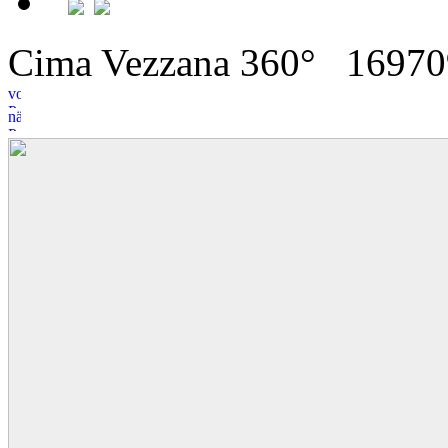
Cima Vezzana 360°
16
9
70