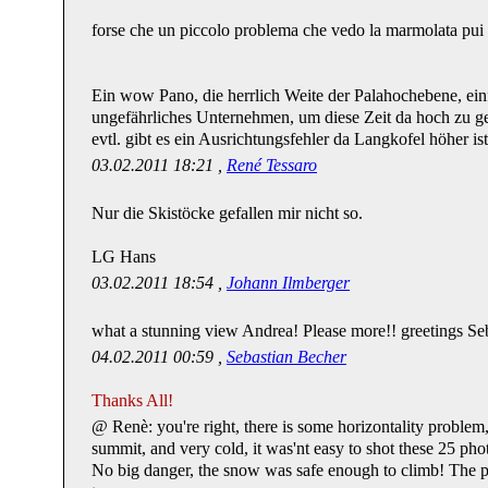
forse che un piccolo problema che vedo la marmolata pui 
Ein wow Pano, die herrlich Weite der Palahochebene, ein
ungefährliches Unternehmen, um diese Zeit da hoch zu g
evtl. gibt es ein Ausrichtungsfehler da Langkofel höher is
03.02.2011 18:21 ,
René Tessaro
Nur die Skistöcke gefallen mir nicht so.
LG Hans
03.02.2011 18:54 ,
Johann Ilmberger
what a stunning view Andrea! Please more!! greetings Se
04.02.2011 00:59 ,
Sebastian Becher
Thanks All!
@ Renè: you're right, there is some horizontality problem,
summit, and very cold, it was'nt easy to shot these 25 pho
No big danger, the snow was safe enough to climb! The p