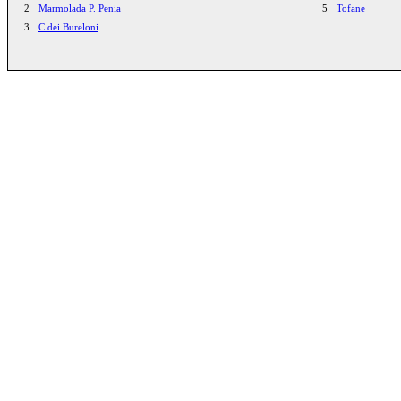
2
Marmolada P. Penia
5
Tofane
3
C dei Bureloni