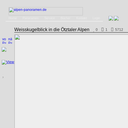
Home
Panoramen
Service
Bücher
Kontakt
Login
Weisskugelblick in die Ötztaler Alpen
0
1
5712