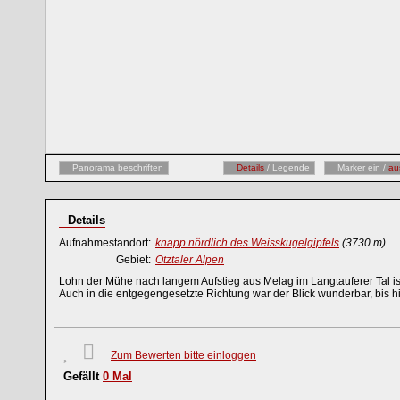
Panorama beschriften
Details
/ Legende
Marker ein /
au
Details
Aufnahmestandort:
knapp nördlich des Weisskugelgipfels
(3730 m)
Gebiet:
Ötztaler Alpen
Lohn der Mühe nach langem Aufstieg aus Melag im Langtauferer Tal ist d
Auch in die entgegengesetzte Richtung war der Blick wunderbar, bis h
Zum Bewerten bitte einloggen
Gefällt
0
Mal