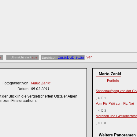
s
Übersicht ein /
aus
Durchlauf:
Mario Zankl
Portfolio
Fotografiert von:
Mario Zankl
Datum:
05.03.2011
Sonnenaufgang von der Ch
er Blick in die vergletscherten Ötztaler Alpen.
4
1
in zum Finsteraarhorn.
Vom Piz Palü zum Piz Nair
4
3
Moränen und Gletscherrest
0
0
Weitere Panoramen