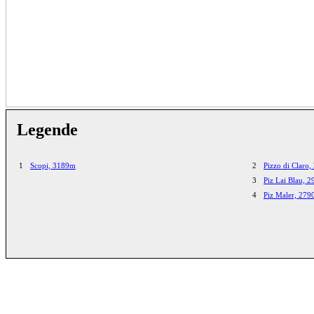
Legende
1
Scopi, 3189m
2
Pizzo di Claro
3
Piz Lai Blau, 
4
Piz Maler, 27