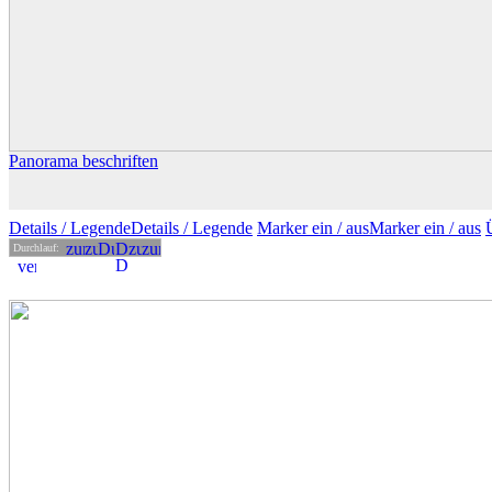
Panorama beschriften
Details
/ Legende
Details /
Legende
Marker ein /
aus
Marker
ein
/ aus
Durchlauf: