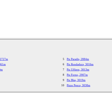
, 2727m
5
Piz Paradis, 2884m
2961m
6
Piz Rondadura, 3016m
90m
7
Piz Uffiern, 3013m
8
Piz Forno, 2907m
9
Piz Blas, 3019m
10
Pizzo Penca, 3038m