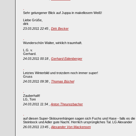
Sehr gelungener Blick auf Juppa in makellosem Weiß!
Liebe Grüße,
dirk
23.03.2011 22:45 ,
Dirk Becker
Wunderschön Walter, wirklich traumhaft.
L.G. v.
Gerhard.
24.03.2011 00:18 ,
Gerhard Eidenberger
Letztes Winterbild und trotzdem noch immer super!
Gruss
24.03.2011 09:38 ,
Thomas Büchel
Zauberhaft!
LG, Toni
24.03.2011 11:34 ,
Anton Theurezbacher
auf diesen Super-Skitourenhängen sagen sich Fuchs und Hase - falls es die 
Steinbock und Adler gute Nacht. Herrlich ursprüngliches Tal. LG Alexander
26.03.2011 13:45 ,
Alexander Von Mackensen