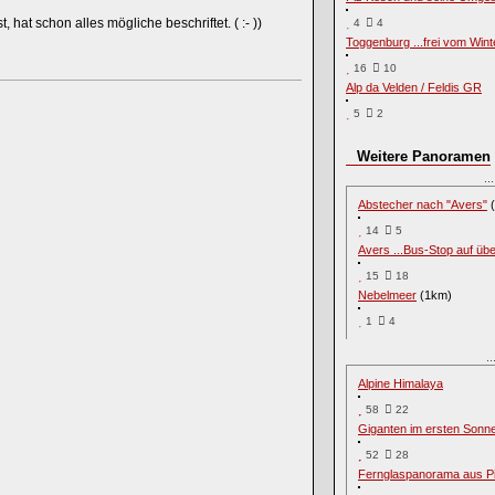
at schon alles mögliche beschriftet. ( :- ))
4
4
Toggenburg ...frei vom Wint
16
10
Alp da Velden / Feldis GR
5
2
Weitere Panoramen
.
Abstecher nach "Avers"
(
14
5
Avers ...Bus-Stop auf ü
15
18
Nebelmeer
(1km)
1
4
.
Alpine Himalaya
58
22
Giganten im ersten Sonne
52
28
Fernglaspanorama aus Pi