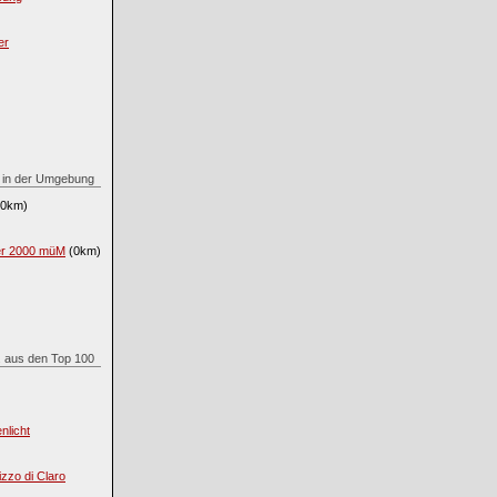
er
.. in der Umgebung
0km)
ber 2000 müM
(0km)
.. aus den Top 100
nlicht
zzo di Claro