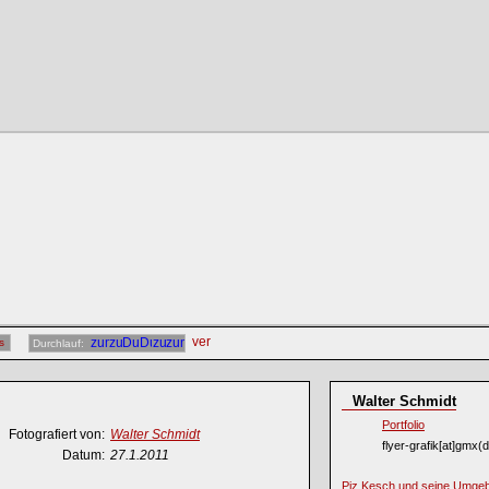
s
Durchlauf:
Walter Schmidt
Portfolio
Fotografiert von:
Walter Schmidt
flyer-grafik[at]gmx(
Datum:
27.1.2011
Piz Kesch und seine Umge