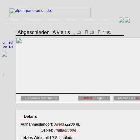
Home
Panoramen
Service
Bücher
Kontakt
Login
"Abgeschieden" A v e r s
13
10
4491
Panorama beschriften
Details
/ Legende
Marker ein /
au
Details
Aufnahmestandort:
Avers
(2200 m)
Gebiet:
Plattagruppe
Letztes Winterbild ? Schublade.