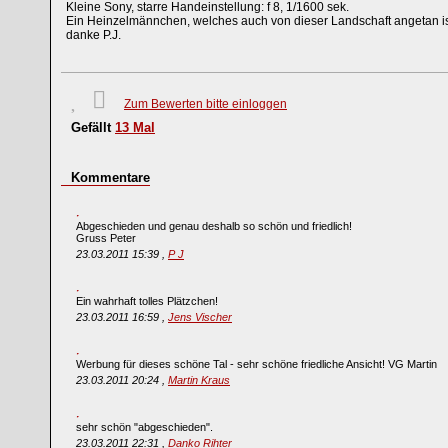
Kleine Sony, starre Handeinstellung: f 8, 1/1600 sek.
Ein Heinzelmännchen, welches auch von dieser Landschaft angetan ist, h
danke P.J.
Zum Bewerten bitte einloggen
Gefällt
13
Mal
Kommentare
Abgeschieden und genau deshalb so schön und friedlich!
Gruss Peter
23.03.2011 15:39 ,
P J
Ein wahrhaft tolles Plätzchen!
23.03.2011 16:59 ,
Jens Vischer
Werbung für dieses schöne Tal - sehr schöne friedliche Ansicht! VG Martin
23.03.2011 20:24 ,
Martin Kraus
sehr schön "abgeschieden".
23.03.2011 22:31 ,
Danko Rihter