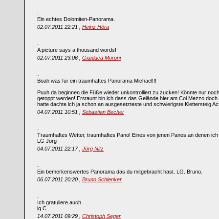
Ein echtes Dolomiten-Panorama.
02.07.2011 22:21 ,
Heinz Höra
A picture says a thousand words!
02.07.2011 23:06 ,
Gianluca Moroni
Boah was für ein traumhaftes Panorama Michael!!!
Puuh da beginnen die Füße wieder unkontrolliert zu zucken! Könnte nur noch 
getoppt werden! Erstaunt bin ich dass das Gelände hier am Col Mezzo doch s
hatte dachte ich ja schon an ausgesetzteste und schwierigste Klettersteig Ac
04.07.2011 10:51 ,
Sebastian Becher
Traumhaftes Wetter, traumhaftes Pano! Eines von jenen Panos an denen ich
LG Jörg
04.07.2011 22:17 ,
Jörg Nitz
Ein bemerkenswertes Panorama das du mitgebracht hast. LG. Bruno.
06.07.2011 20:20 ,
Bruno Schlenker
Ich gratuliere auch.
lg C
14.07.2011 09:29 ,
Christoph Seger