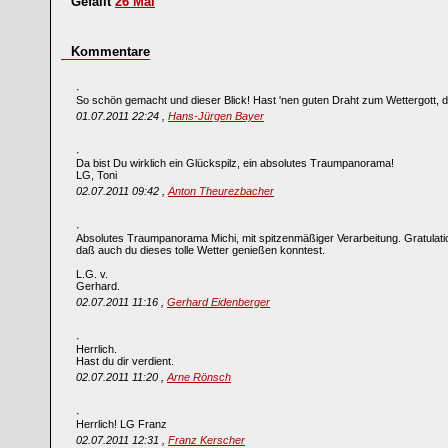
Gefällt
26
Mal
Kommentare
So schön gemacht und dieser Blick! Hast 'nen guten Draht zum Wettergott, 
01.07.2011 22:24 ,
Hans-Jürgen Bayer
Da bist Du wirklich ein Glückspilz, ein absolutes Traumpanorama!
LG, Toni
02.07.2011 09:42 ,
Anton Theurezbacher
Absolutes Traumpanorama Michi, mit spitzenmäßiger Verarbeitung. Gratulat
daß auch du dieses tolle Wetter genießen konntest.
L.G. v.
Gerhard.
02.07.2011 11:16 ,
Gerhard Eidenberger
Herrlich.
Hast du dir verdient.
02.07.2011 11:20 ,
Arne Rönsch
Herrlich! LG Franz
02.07.2011 12:31 ,
Franz Kerscher