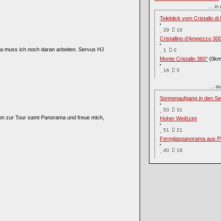
... 
Teleblick vom Cristallo d
29
16
Cristallino d'Ampezzo 30
da muss ich noch daran arbeiten. Servus HJ
1
0
Monte Cristallo 360°
(0km
16
5
... 
Sonnenaufgang in den Se
53
31
ion zur Tour samt Panorama und freue mich,
Hoher Weißzint
51
21
Fernglaspanorama aus Pi
40
18