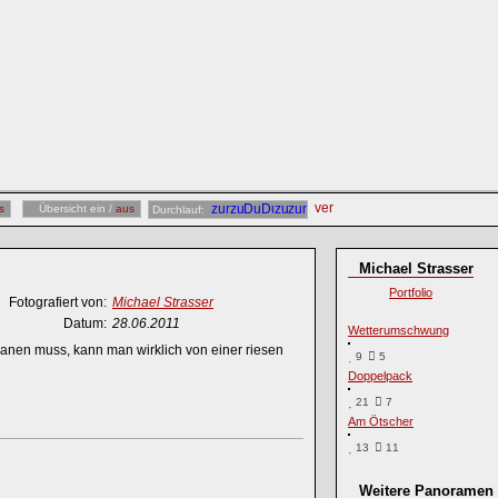
s
Übersicht ein /
aus
Durchlauf:
Michael Strasser
Portfolio
Fotografiert von:
Michael Strasser
Datum:
28.06.2011
Wetterumschwung
anen muss, kann man wirklich von einer riesen
9
5
Doppelpack
21
7
Am Ötscher
13
11
Weitere Panoramen