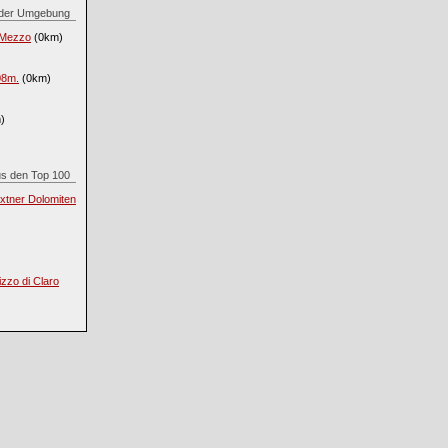
in der Umgebung
i Mezzo
(0km)
08m.
(0km)
)
aus den Top 100
xtner Dolomiten
zzo di Claro