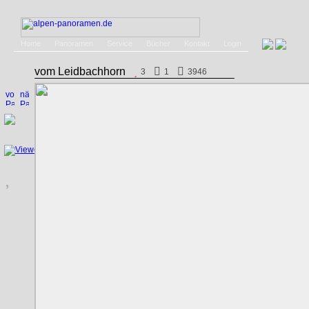
Home
Panoramen
Service
Bücher
Kontakt
Login
vom Leidbachhorn
3
1
3946