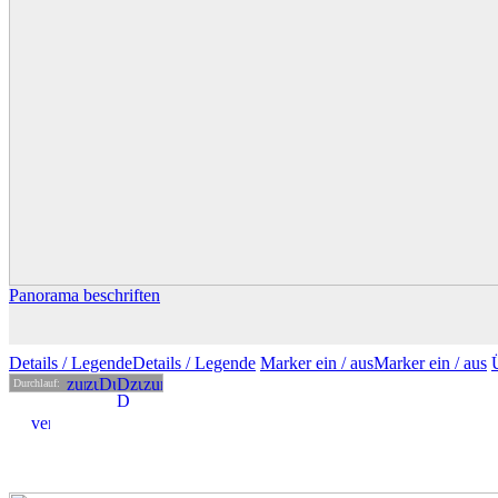
Panorama beschriften
Details
/ Legende
Details /
Legende
Marker ein /
aus
Marker
ein
/ aus
Durchlauf: