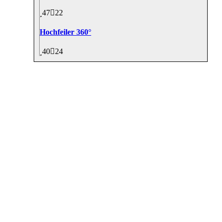
47
22
Hochfeiler 360°
40
24