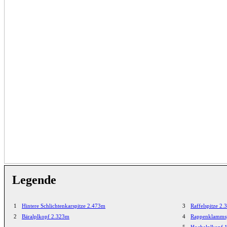
Legende
1
Hintere Schlichtenkarspitze 2.473m
3
Raffelspitze 2
2
Bäralplkopf 2.323m
4
Rappenklammsp
5
Hochalplkopf 