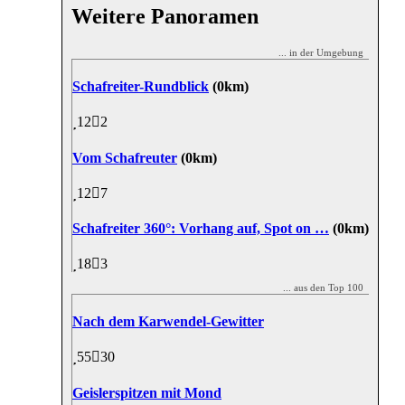
Weitere Panoramen
... in der Umgebung
Schafreiter-Rundblick
(0km)
12
2
Vom Schafreuter
(0km)
12
7
Schafreiter 360°: Vorhang auf, Spot on …
(0km)
18
3
... aus den Top 100
Nach dem Karwendel-Gewitter
55
30
Geislerspitzen mit Mond