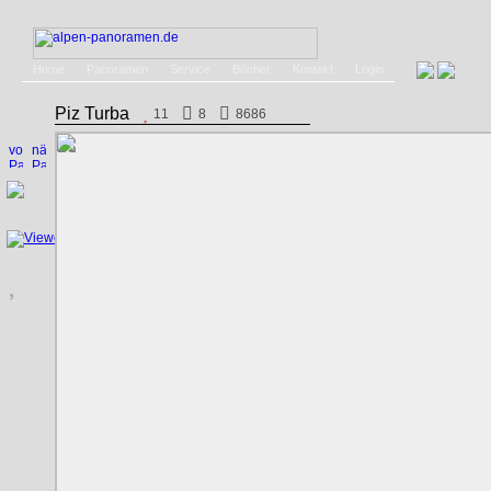
Home
Panoramen
Service
Bücher
Kontakt
Login
Piz Turba
11
8
8686