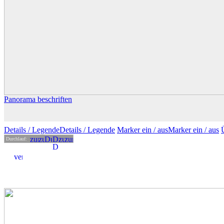
Panorama beschriften
Details
/ Legende
Details /
Legende
Marker ein /
aus
Marker
ein
/ aus
Durchlauf: