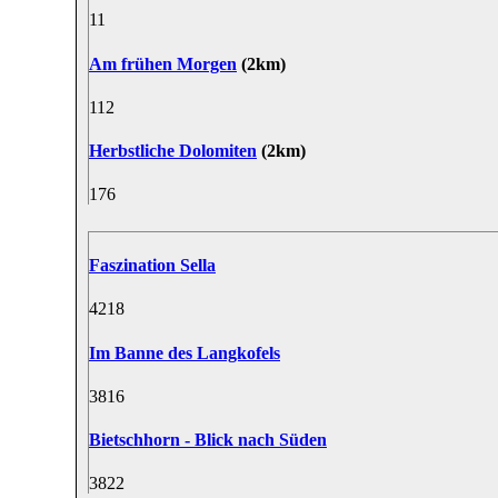
1
1
Am frühen Morgen
(2km)
11
2
Herbstliche Dolomiten
(2km)
17
6
Faszination Sella
42
18
Im Banne des Langkofels
38
16
Bietschhorn - Blick nach Süden
38
22