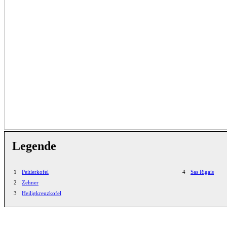
Legende
1
Peitlerkofel
4
Sas Rigais
2
Zehner
3
Heiligkreuzkofel