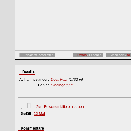
Panorama beschriften
Details
/ Legende
Marker ein /
au
Details
Aufnahmestandort:
Doss Pela'
(1782 m)
Gebiet:
Brentagruppe
Zum Bewerten bitte einloggen
Gefällt
13
Mal
Kommentare