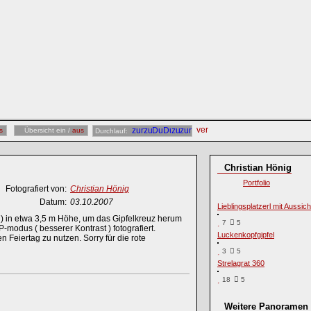
s
Übersicht ein /
aus
Durchlauf:
Christian Hönig
Portfolio
Fotografiert von:
Christian Hönig
Datum:
03.10.2007
Lieblingsplatzerl mit Aussich
) in etwa 3,5 m Höhe, um das Gipfelkreuz herum
7
5
-modus ( besserer Kontrast ) fotografiert.
Luckenkopfgipfel
 Feiertag zu nutzen. Sorry für die rote
3
5
Strelagrat 360
18
5
Weitere Panoramen