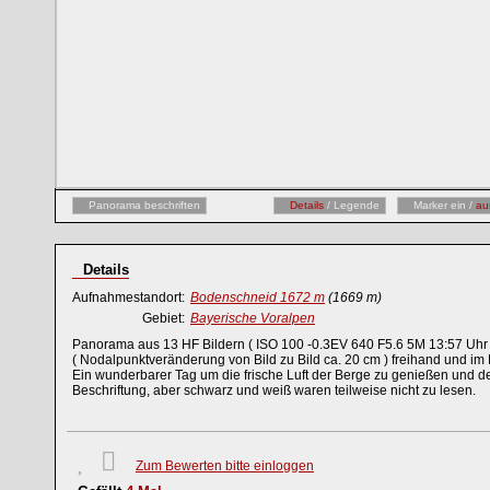
Panorama beschriften
Details
/ Legende
Marker ein /
au
Details
Aufnahmestandort:
Bodenschneid 1672 m
(1669 m)
Gebiet:
Bayerische Voralpen
Panorama aus 13 HF Bildern ( ISO 100 -0.3EV 640 F5.6 5M 13:57 Uhr 
( Nodalpunktveränderung von Bild zu Bild ca. 20 cm ) freihand und im P
Ein wunderbarer Tag um die frische Luft der Berge zu genießen und den
Beschriftung, aber schwarz und weiß waren teilweise nicht zu lesen.
Zum Bewerten bitte einloggen