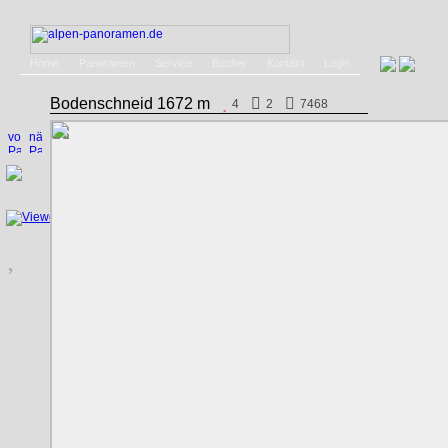
Home
Panoramen
Service
Bücher
Kontakt
Login
Bodenschneid 1672 m
4
2
7468