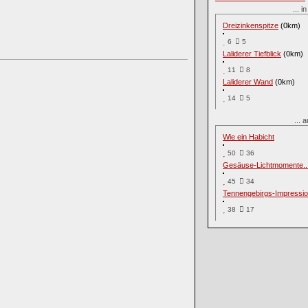
... 
Dreizinkenspitze
(0km)
6
5
Laliderer Tiefblick
(0km)
11
8
Laliderer Wand
(0km)
14
5
...
Wie ein Habicht
50
36
Gesäuse-Lichtmomente..
45
34
Tennengebirgs-Impression
38
17