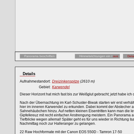
Panorama beschriften
Himmelsrichtungen ein /
aus
Deta
Details
Aufnahmestandort:
Dreizinkenspitze
(2610 m)
Gebiet:
Karwendel
Dieser Horizont hat mich fast bis zur Weißglut gebracht; jetzt habe ic
Nach der Übernachtung im Karl-Schuster-Biwak starten wir erst verhäl
hier im inneren Karwendel zu erkunden. Dabei kommt der Abstecher auf
Sahnehäubchen hinzu. Auf netten kleinen Eisentritten kann man die le
Gipfelkreuz mit recht einfacher Anstrengung meistern. Ein Panorama au
Tiefblicke wegen allemal! Später geht es für uns wieder in Richtung I
Nachmittag noch zur Halleranger zu gelangen.
22 Raw Hochformate mit der Canon EOS 550D - Tamron 17-50