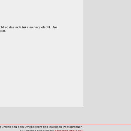
icht so das sich links so hinquetscht. Das
ben.
der unterliegen dem Urheberrecht des jeweiligen Photographen
Außeralpine Panoramen:
panorama-photo.net