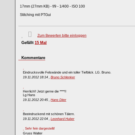
17mm (27mm KB) - f/9 - 1/400 - ISO 100
Stitching mit PTGui
Zum Bewerten bitte einloggen
Gefällt
15
Mal
Kommentare
Eindrucksvolle Felswände und ein toller Tiefblick. LG. Bruno.
19.11.2012 18:14 ,
Bruno Schlenker
Herrlich!! Jetzt gerne die ****!!
Lg Hans
19.11.2012 20:45 ,
Hans Diter
Beeindruckend mit schönen Tälern.
19.11.2012 22:04 ,
Leonhard Huber
Sehr fein dargestellt!
Gruss Walter