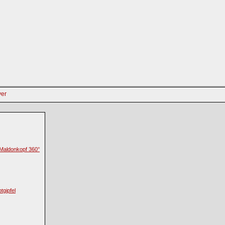
: Maldonkopf 360°
tgipfel