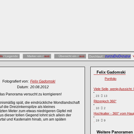
ils
/ Legende
Marker ein /
aus
Übersicht ein /
aus
Durchlauf:
Felix Gadomski
Portfolio
Fotografiert von:
Felix Gadomski
Datum:
20.08.2012
Viele Seile, wenig Aussicht
h das Panorama versucht zu korrigieren!
23
13
Ritzenjoch 360°
tnismäßig spät, die eindrückliche Mondlandschaft
 die Dreizinkenspitze als kleines
10
2
tzten Meter zum etwas niedrigeren Gipfel mit
Hochkalter - 360° vom Haup
s dieser tollen Gegend lohnt sich allein der
sartal und Kastenalm hinab, um am späten
19
9
Weitere Panoramen