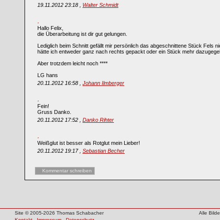
19.11.2012 23:18 ,
Walter Schmidt
Hallo Felix,
die Überarbeitung ist dir gut gelungen.
Lediglich beim Schnitt gefällt mir persönlich das abgeschnittene Stück Fels n
hätte ich entweder ganz nach rechts gepackt oder ein Stück mehr dazugege
Aber trotzdem leicht noch ****
LG hans
20.11.2012 16:58 ,
Johann Ilmberger
Fein!
Gruss Danko.
20.11.2012 17:52 ,
Danko Rihter
Weißglut ist besser als Rotglut mein Lieber!
20.11.2012 19:17 ,
Sebastian Becher
Kommentar schreiben
Site © 2005-2026 Thomas Schabacher
Alle Bil
Kontakt
-
Impressum
-
Datenschutz