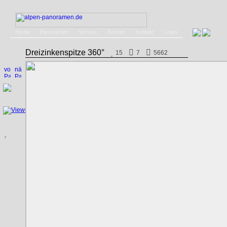
Home
Panoramen
Service
Bücher
Kontakt
Login
Dreizinkenspitze 360°
15
7
5662