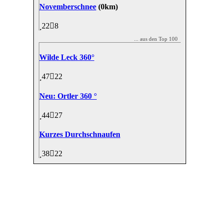
Novemberschnee
(0km)
22
8
... aus den Top 100
Wilde Leck 360°
47
22
Neu: Ortler 360 °
44
27
Kurzes Durchschnaufen
38
22