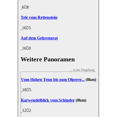
6
8
Tele vom Rettenstein
16
5
Auf dem Gehrengrat
16
0
Weitere Panoramen
... in der Umgebung
Vom Hohen Tenn bis zum Olperer...
(0km)
18
5
Karwendelblick vom Schinder
(0km)
12
2