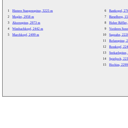
1
Hintere Stangenspitze, 3225 m
6
Rastkogel, 2
2
Mugler, 2958 m
7
Rieselberg, 1
3
Ahornspitze, 2973 m
8
Hoher Riffler
4
Wimbachkopf, 2442 m
9
Vorderes Son
5
Marchkopf, 2499 m
10
Sagzahn, 222
11
Rofanspitze, 
12
Rosskopf, 22
13
Seekarlspitze
14
Spieljoch, 22
15
Hochiss, 229