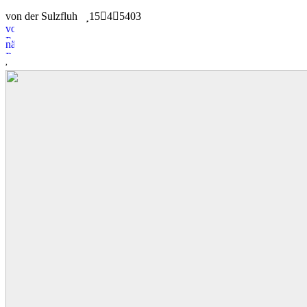
von der Sulzfluh
15
4
5403