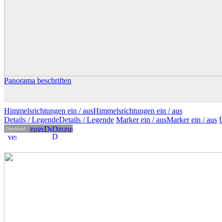
Panorama beschriften
Himmelsrichtungen ein /
aus
Himmelsrichtungen
ein
/ aus
Details
/ Legende
Details /
Legende
Marker ein /
aus
Marker
ein
/ aus
Durchlauf: