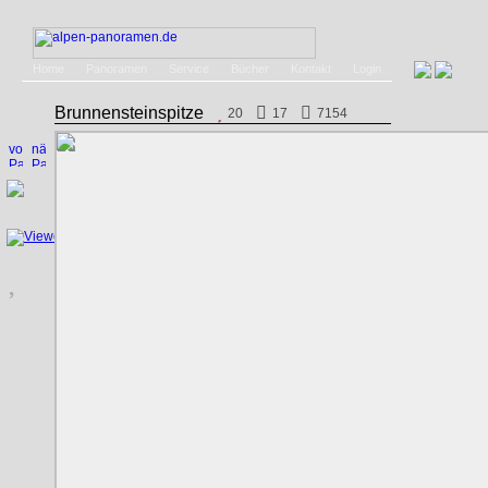
Home
Panoramen
Service
Bücher
Kontakt
Login
Brunnensteinspitze
20
17
7154