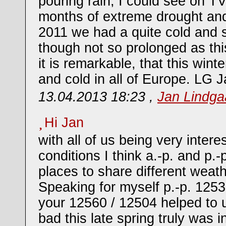
pouring rain, I could see on T
months of extreme drought and
2011 we had a quite cold and 
though not so prolonged as thi
it is remarkable, that this wint
and cold in all of Europe. LG J
13.04.2013 18:23 ,
Jan Lindg
Hi Jan
with all of us being very intere
conditions I think a.-p. and p.-
places to share different weat
Speaking for myself p.-p. 125
your 12560 / 12504 helped to
bad this late spring truly was 