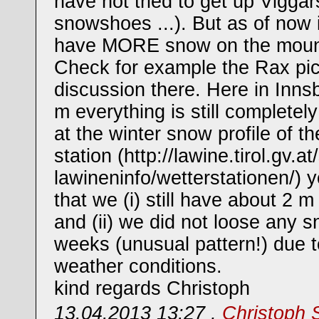
have not tried to get up Viggar
snowshoes ...). But as of now i
have MORE snow on the mount
Check for example the Rax pic
discussion there. Here in Inn
m everything is still completely
at the winter snow profile of t
station (http://lawine.tirol.gv.a
lawineninfo/wetterstationen/) yo
that we (i) still have about 2 
and (ii) we did not loose any s
weeks (unusual pattern!) due t
weather conditions.
kind regards Christoph
13.04.2013 13:27 ,
Christoph 