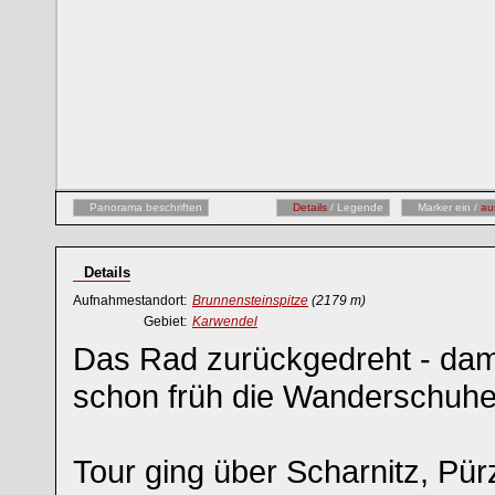
Panorama beschriften
Details
/ Legende
Marker ein /
au
Details
Aufnahmestandort:
Brunnensteinspitze
(2179 m)
Gebiet:
Karwendel
Das Rad zurückgedreht - da
schon früh die Wanderschuhe
Tour ging über Scharnitz, Pürz