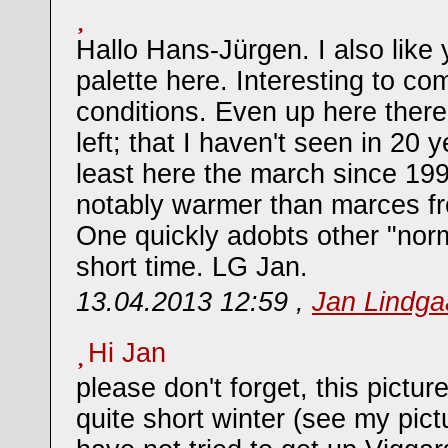
Hallo Hans-Jürgen. I also like 
palette here. Interesting to c
conditions. Even up here there 
left; that I haven't seen in 20 y
least here the march since 19
notably warmer than marces f
One quickly adobts other "norma
short time. LG Jan.
13.04.2013 12:59 ,
Jan Lindg
Hi Jan
please don't forget, this pictur
quite short winter (see my pict