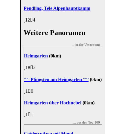
Pendling, Tele Alpenhauptkamm
12
4
Weitere Panoramen
... in der Umgebung
Heimgarten
(0km)
18
2
°°° Pfingsten am Heimgarten °°°
(0km)
1
0
Heimgarten über Hochnebel
(0km)
1
1
... aus den Top 100
Geislerspitzen mit Mond