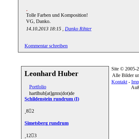
Tolle Farben und Komposition!
VG, Danko.
14.10.2013 18:15 ,
Danko Rihter
Kommentar schreiben
Site © 2005-
Leonhard Huber
Alle Bilder u
Kontakt
-
Imp
Portfolio
Auß
hartlhub[at]gmx(dot)de
Schildenstein rundrum (I)
8
2
Simetsberg rundrum
12
3