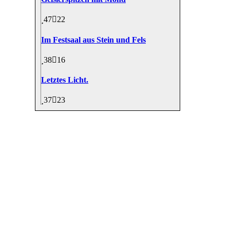
47
22
Im Festsaal aus Stein und Fels
38
16
Letztes Licht.
37
23