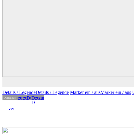
Details
/ Legende
Details /
Legende
Marker ein /
aus
Marker
ein
/ aus
Durchlauf: