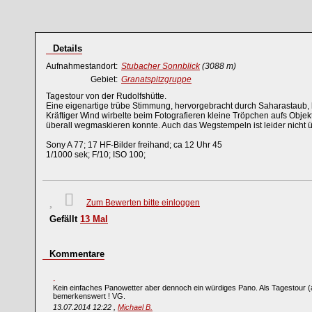
Details
Aufnahmestandort:
Stubacher Sonnblick
(3088 m)
Gebiet:
Granatspitzgruppe
Tagestour von der Rudolfshütte.
Eine eigenartige trübe Stimmung, hervorgebracht durch Saharastaub, 
Kräftiger Wind wirbelte beim Fotografieren kleine Tröpchen aufs Objek
überall wegmaskieren konnte. Auch das Wegstempeln ist leider nicht 
Sony A 77; 17 HF-Bilder freihand; ca 12 Uhr 45
1/1000 sek; F/10; ISO 100;
Zum Bewerten bitte einloggen
Gefällt
13
Mal
Kommentare
Kein einfaches Panowetter aber dennoch ein würdiges Pano. Als Tagestour 
bemerkenswert ! VG.
13.07.2014 12:22 ,
Michael B.