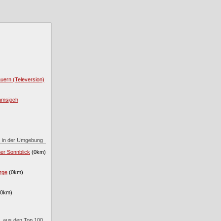
uern (Televersion)
amsjoch
.. in der Umgebung
er Sonnblick
(0km)
erge
(0km)
0km)
.. aus den Top 100