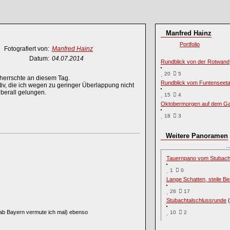
Manfred Hainz
Portfolio
Fotografiert von:
Manfred Hainz
Datum:
04.07.2014
Rundblick von der Rotwand
20
5
herrschte an diesem Tag.
Rundblick vom Funtenseeta
tiv, die ich wegen zu geringer Überlappung nicht
überall gelungen.
15
4
Oktobermorgen auf dem G
18
3
Weitere Panoramen
.
Tauernpano vom Stubach
1
0
Lange Schatten, steile B
26
17
Stubachtalschlussrunde
(
(ab Bayern vermute ich mal) ebenso
10
2
.