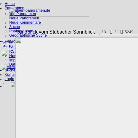
Home
Panoramen
Top Panoramen
Neue Panoramen
Neue Kommentare
Suche
Photographen
Rundblick vom Stubacher Sonnblick
13
3
5249
Geographische Suche
Service
FAQ
RSS, Google Earth
News
Impressum
Datenschutz
Bücher
Kontakt
Login