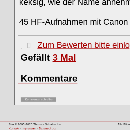
keksig, wie der Name annehm
45 HF-Aufnahmen mit Cano
Zum Bewerten bitte einl
Gefällt
3
Mal
Kommentare
Kommentar schreiben
Site © 2005-2026 Thomas Schabacher
Alle Bil
Kontakt
-
Impressum
-
Datenschutz