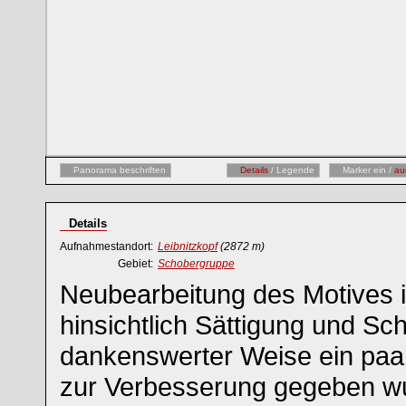
Panorama beschriften
Details
/ Legende
Marker ein /
au
Details
Aufnahmestandort:
Leibnitzkopf
(2872 m)
Gebiet:
Schobergruppe
Neubearbeitung des Motives 
hinsichtlich Sättigung und Sc
dankenswerter Weise ein paar
zur Verbesserung gegeben w