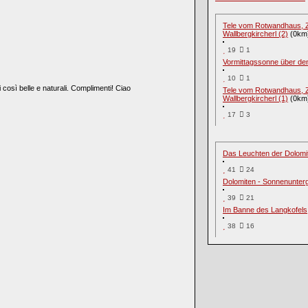
Tele vom Rotwandhaus, Zil
Wallbergkircherl (2)
(0km
19
1
Vormittagssonne über de
10
1
 così belle e naturali. Complimenti! Ciao
Tele vom Rotwandhaus, Zil
Wallbergkircherl (1)
(0km
17
3
Das Leuchten der Dolomi
41
24
Dolomiten - Sonnenunter
39
21
Im Banne des Langkofels
38
16