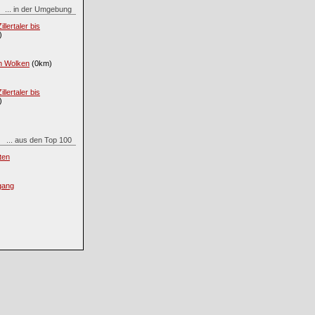
... in der Umgebung
lertaler bis
)
n Wolken
(0km)
lertaler bis
)
... aus den Top 100
ten
gang