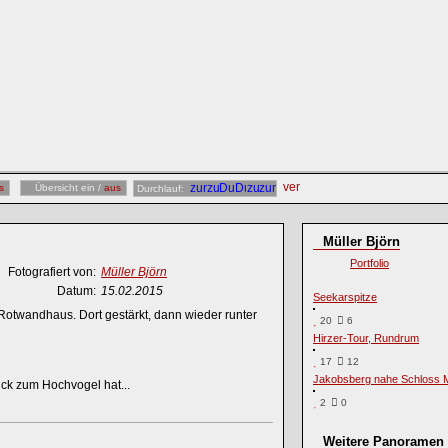
s
Übersicht ein /
aus
Durchlauf:
Müller Björn
Portfolio
Fotografiert von:
Müller Björn
Datum:
15.02.2015
Seekarspitze
Rotwandhaus. Dort gestärkt, dann wieder runter
20
6
Hirzer-Tour, Rundrum
17
12
Jakobsberg nahe Schloss M
ick zum Hochvogel hat...
2
0
Weitere Panoramen