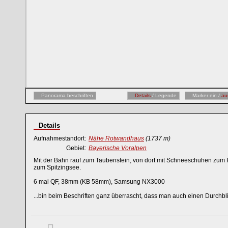
Panorama beschriften
Details
/ Legende
Marker ein /
au
Details
Aufnahmestandort:
Nähe Rotwandhaus
(1737 m)
Gebiet:
Bayerische Voralpen
Mit der Bahn rauf zum Taubenstein, von dort mit Schneeschuhen zum 
zum Spitzingsee.
6 mal QF, 38mm (KB 58mm), Samsung NX3000
...bin beim Beschriften ganz überrascht, dass man auch einen Durchbl