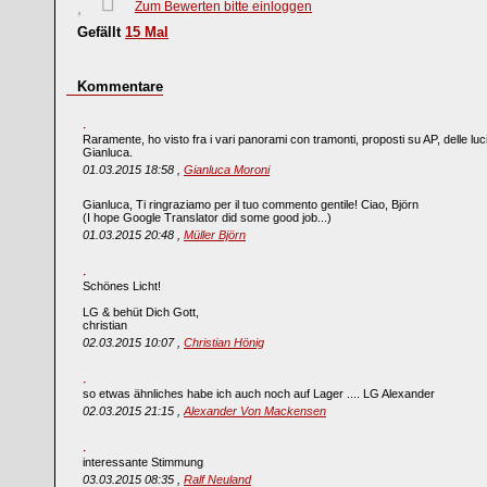
Zum Bewerten bitte einloggen
Gefällt
15
Mal
Kommentare
Raramente, ho visto fra i vari panorami con tramonti, proposti su AP, delle luci
Gianluca.
01.03.2015 18:58 ,
Gianluca Moroni
Gianluca, Ti ringraziamo per il tuo commento gentile! Ciao, Björn
(I hope Google Translator did some good job...)
01.03.2015 20:48 ,
Müller Björn
Schönes Licht!
LG & behüt Dich Gott,
christian
02.03.2015 10:07 ,
Christian Hönig
so etwas ähnliches habe ich auch noch auf Lager .... LG Alexander
02.03.2015 21:15 ,
Alexander Von Mackensen
interessante Stimmung
03.03.2015 08:35 ,
Ralf Neuland