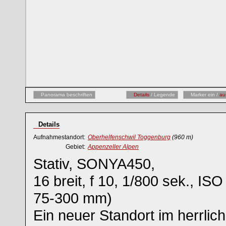
Panorama beschriften
Details
/ Legende
Marker ein /
au
Details
Aufnahmestandort:
Oberhelfenschwil Toggenburg
(960 m)
Gebiet:
Appenzeller Alpen
Stativ, SONYA450,
16 breit, f 10, 1/800 sek., I
75-300 mm)
Ein neuer Standort im herrlic