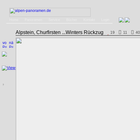
Home
Panoramen
Service
Bücher
Kontakt
Login
Alpstein, Churfirsten ...Winters Rückzug
19
11
40