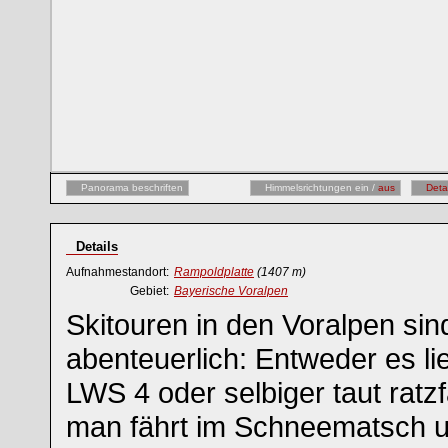
Panorama beschriften
Himmelsrichtungen ein /
aus
Deta
Details
Aufnahmestandort:
Rampoldplatte
(1407 m)
Gebiet:
Bayerische Voralpen
Skitouren in den Voralpen sin
abenteuerlich: Entweder es li
LWS 4 oder selbiger taut ratz
man fährt im Schneematsch 