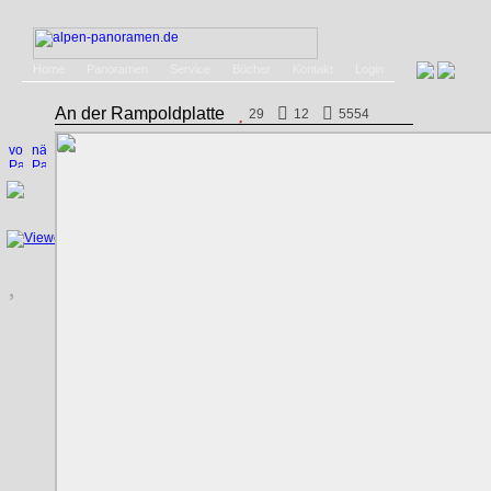
Home
Panoramen
Service
Bücher
Kontakt
Login
An der Rampoldplatte
29
12
5554