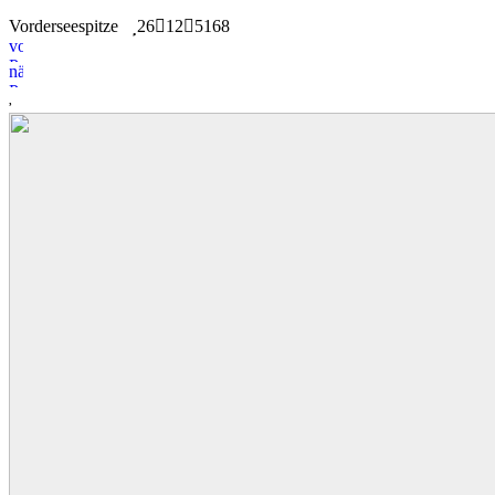
Vorderseespitze
26
12
5168