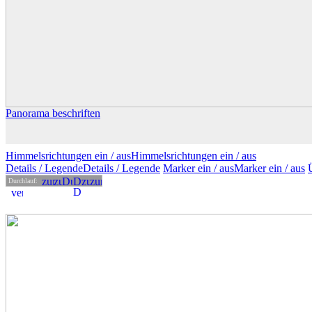
Panorama beschriften
Himmelsrichtungen ein /
aus
Himmelsrichtungen
ein
/ aus
Details
/ Legende
Details /
Legende
Marker ein /
aus
Marker
ein
/ aus
Durchlauf: