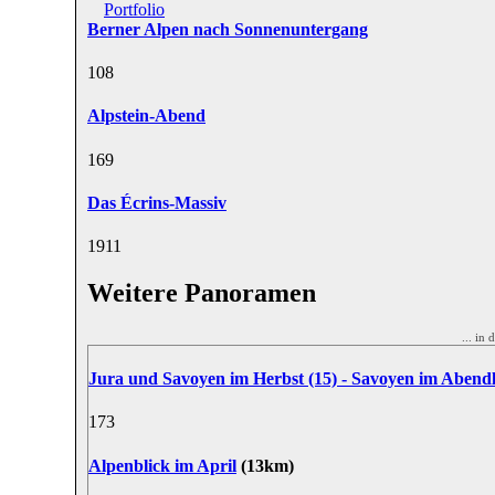
Portfolio
Berner Alpen nach Sonnenuntergang
10
8
Alpstein-Abend
16
9
Das Écrins-Massiv
19
11
Weitere Panoramen
... i
Jura und Savoyen im Herbst (15) - Savoyen im Abendl
17
3
Alpenblick im April
(13km)