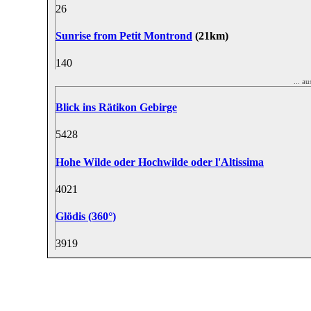
2
6
Sunrise from Petit Montrond
(21km)
14
0
... a
Blick ins Rätikon Gebirge
54
28
Hohe Wilde oder Hochwilde oder l'Altissima
40
21
Glödis (360°)
39
19