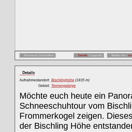
Panorama beschriften
Details
/ Legende
Marker ein /
au
Details
Aufnahmestandort:
Bischlinghöhe
(1835 m)
Gebiet:
Tennengebirge
Möchte euch heute ein Pano
Schneeschuhtour vom Bischl
Frommerkogel zeigen. Dieses
der Bischling Höhe entstande