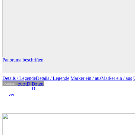
Panorama beschriften
Details
/ Legende
Details /
Legende
Marker ein /
aus
Marker
ein
/ aus
Durchlauf: