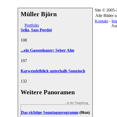
Site © 2005
Müller Björn
Alle Bilder 
Kontakt
-
Im
Portfolio
Auß
Sella, Sass Pordoi
10
8
...ein Gassenhauer: Seiser Alm
19
7
Karwendelblick unterhalb Sonnjoch
13
2
Weitere Panoramen
... in der Umgebung
Das richtige Sonntagsprogramm
(0km)