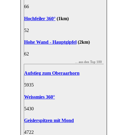
6
6
Hochfeiler 360°
(1km)
5
2
Hohe Wand - Hauptgipfel
(2km)
6
2
... aus den Top 100
Aufstieg zum Oberaarhorn
59
35
Weissmies 360°
54
30
Geislerspitzen mit Mond
47
22