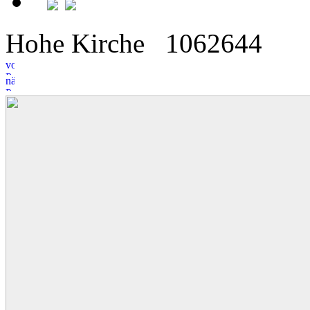
Hohe Kirche
10
6
2644