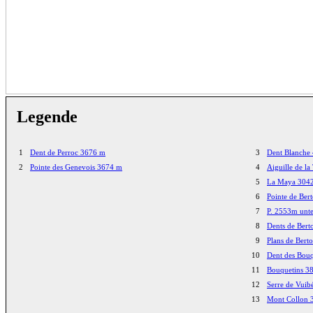
Legende
1
Dent de Perroc 3676 m
3
Dent Blanche
2
Pointe des Genevois 3674 m
4
Aiguille de l
5
La Maya 304
6
Pointe de Ber
7
P. 2553m unte
8
Dents de Bert
9
Plans de Bert
10
Dent des Bou
11
Bouquetins 3
12
Serre de Vui
13
Mont Collon 