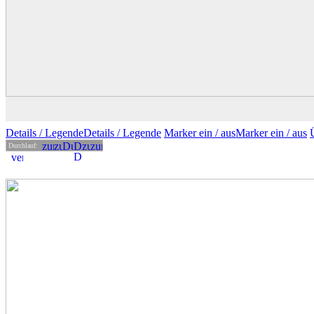
Details
/ Legende
Details /
Legende
Marker ein /
aus
Marker
ein
/ aus
Durchlauf: