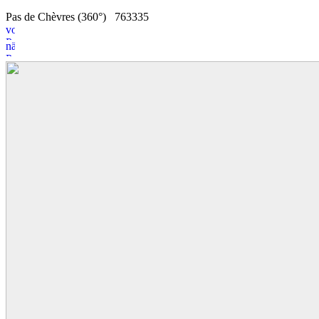
Pas de Chèvres (360°)
7
6
3335