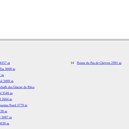
 4357 m
14
Pointe du Pas de Chèvres 2991 m
a Tsa 3668 m
2 m
tol 3499 m
rhalb des Glacier de Pièce
ol 3546 m
ol 2664 m
quetins Nord 3779 m
838 m
bé 3087 m
3636 m