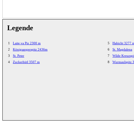
Legende
1
Laite va Piz 2300 m
5
Habicht 3277 
2
Königsangerspitz 2436m
6
St. Magdalena
3
St. Peter
7
Wilde Kreuzspi
4
Zuckerhütl 3507 m
8
Wurmaulspitz 