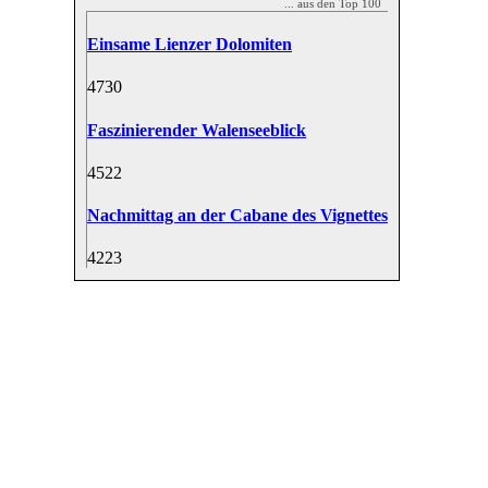
... aus den Top 100
Einsame Lienzer Dolomiten
47
30
Faszinierender Walenseeblick
45
22
Nachmittag an der Cabane des Vignettes
42
23