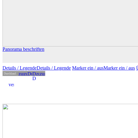
Panorama beschriften
Details
/ Legende
Details /
Legende
Marker ein /
aus
Marker
ein
/ aus
Durchlauf: