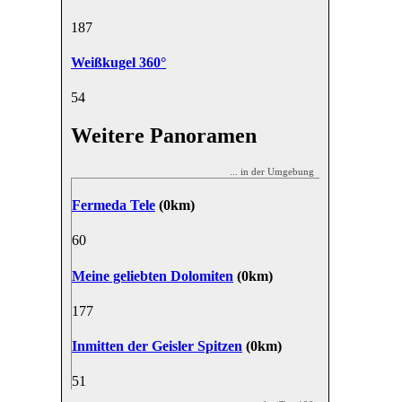
18
7
Weißkugel 360°
5
4
Weitere Panoramen
... in der Umgebung
Fermeda Tele
(0km)
6
0
Meine geliebten Dolomiten
(0km)
17
7
Inmitten der Geisler Spitzen
(0km)
5
1