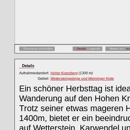
Panorama beschriften
Details
/ Legende
Marker ein /
au
Details
Aufnahmestandort:
Hoher Kranzberg
(1300 m)
Gebiet:
Wettersteingebirge und Mieminger Kette
Ein schöner Herbsttag ist idea
Wanderung auf den Hohen Kr
Trotz seiner etwas mageren 
1400m, bietet er ein beeind
auf Wetterstein, Karwendel u