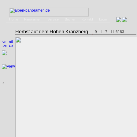
Home
Panoramen
Service
Bücher
Kontakt
Login
Herbst auf dem Hohen Kranzberg
9
7
6183