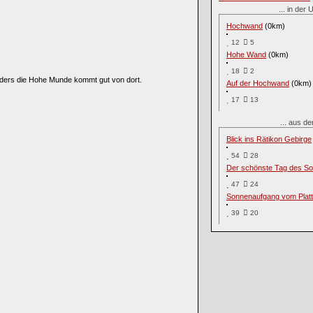
... in de
Hochwand
(0km)
12
5
Hohe Wand
(0km)
18
2
ders die Hohe Munde kommt gut von dort.
Auf der Hochwand
(0km)
17
13
... aus d
Blick ins Rätikon Gebirge
54
28
Der schönste Tag des S
47
24
Sonnenaufgang vom Platt
39
20