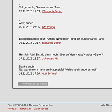
Toll gemacht, Gratulation zur Tour.
25.11.2018 19:53 ,
Christoph Seger
wow, super!
25.11.2018 21:55 ,
Uta Philipp
Beeindruckende Tour (Anfang November!) und ein wunderbares Pano.
26.11.2018 10:14 ,
Benjamin Vogel
Herrlich, Adri! Bist du dann noch rüber auf den Haupt/Nordost-Gipfel?
27.11.2018 12:57 ,
Johannes Ha
Danke euch!
Na, waren nicht mehr am Hauptgipfel. Vielleicht ein anderes mal;)
28.11.2018 17:20 ,
Adri Schmidt
Kommentar schreiben
Site © 2005-2026 Thomas Schabacher
Alle Bil
Kontakt
-
Impressum
-
Datenschutz