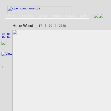
Home
Panoramen
Service
Bücher
Kontakt
Login
Hohe Wand
17
10
2728