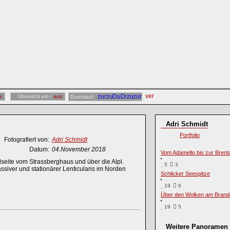
s
Übersicht ein /
aus
Durchlauf:
Adri Schmidt
Portfolio
Fotografiert von:
Adri Schmidt
Datum:
04.November 2018
Vom Adamello bis zur Brent
eite vom Strassberghaus und über die Alpl.
5
3
ver und stationärer Lenticularis im Norden
Schlicker Seespitze
19
6
Über den Wolken am Brand
19
5
Weitere Panoramen