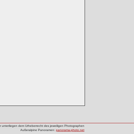
der unterliegen dem Urheberrecht des jeweiligen Photographen
Außeralpine Panoramen:
panorama-photo.net