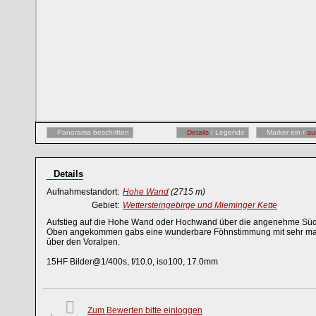
Panorama beschriften
Details
/ Legende
Marker ein /
au
Details
Aufnahmestandort:
Hohe Wand
(2715 m)
Gebiet:
Wettersteingebirge und Mieminger Kette
Aufstieg auf die Hohe Wand oder Hochwand über die angenehme Süds
Oben angekommen gabs eine wunderbare Föhnstimmung mit sehr massi
über den Voralpen.
15HF Bilder@1/400s, f/10.0, iso100, 17.0mm
Zum Bewerten bitte einloggen