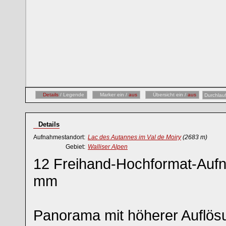
Details
/ Legende
Marker ein /
aus
Übersicht ein /
aus
Durchlau
Details
Aufnahmestandort:
Lac des Autannes im Val de Moiry
(2683 m)
Gebiet:
Walliser Alpen
12 Freihand-Hochformat-Auf
mm
Panorama mit höherer Auflö