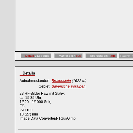
Details
/ Legende
Marker ein /
aus
Übersicht ein /
aus
Durchlau
Details
Aufnahmestandort:
Breitenstein
(1622 m)
Gebiet:
Bayerische Voralpen
23 HF-Bilder Raw mit Stativ;
ca. 15:35 Uhr;
1/320 - 1/1000 Sek;
F/8;
ISO 100
18 (27) mm
Image Data Converter/PTGui/Gimp