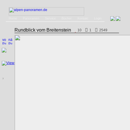
Home
Panoramen
Service
Bücher
Kontakt
Login
Rundblick vom Breitenstein
10
1
2549