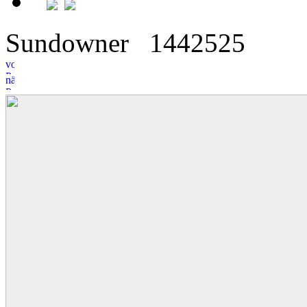
Sundowner
14
4
2525