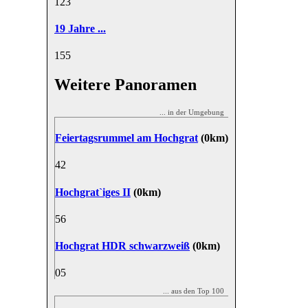
12
3
19 Jahre ...
15
5
Weitere Panoramen
... in der Umgebung
Feiertagsrummel am Hochgrat
(0km)
4
2
Hochgrat`iges II
(0km)
5
6
Hochgrat HDR schwarzweiß
(0km)
0
5
... aus den Top 100